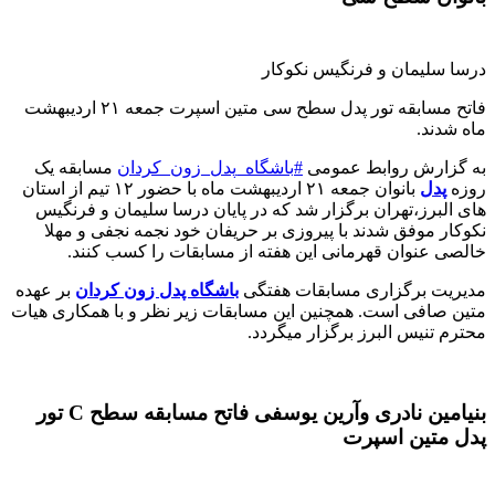
درسا سلیمان و فرنگیس نکوکار
فاتح مسابقه تور پدل سطح سی متین اسپرت جمعه ۲۱ اردیبهشت
ماه شدند
.
به گزارش روابط عمومی
#
باشگاه_پدل_زون_کردان
مسابقه یک
روزه
پدل
بانوان جمعه ۲۱ اردیبهشت ماه با حضور ۱۲ تیم از استان
های البرز،تهران‌ برگزار شد که در پایان درسا سلیمان و فرنگیس
نکوکار موفق شدند با پیروزی بر حریفان خود نجمه نجفی و مهلا
خالصی عنوان قهرمانی این هفته از مسابقات را کسب کنند
.
مدیریت برگزاری مسابقات هفتگی
باشگاه پدل زون کردان
بر عهده
متین صافی است. همچنین این مسابقات زیر نظر و با همکاری هیات
محترم تنیس البرز برگزار میگردد
.
بنیامین نادری وآرین یوسفی فاتح مسابقه سطح C تور
پدل متین اسپرت