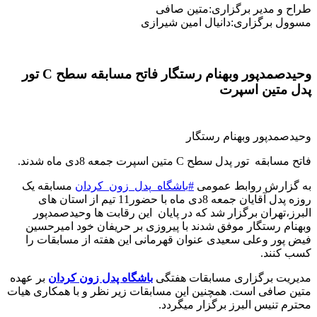
طراح و مدیر برگزاری:متین صافی
مسوول برگزاری:دانیال امین شیرازی
وحیدصمدپور وبهنام رستگار فاتح مسابقه سطح C تور
پدل متین اسپرت
وحیدصمدپور وبهنام رستگار
فاتح مسابقه تور پدل سطح C متین اسپرت جمعه 8دی ماه شدند
.
به گزارش روابط عمومی
#
باشگاه_پدل_زون_کردان
مسابقه یک
روزه پدل آقایان جمعه 8دی ماه با حضور11 تیم از استان های
البرز،تهران‌ برگزار شد که در پایان این رقابت ها وحیدصمدپور
وبهنام رستگار موفق شدند با پیروزی بر حریفان خود امیرحسین
فیض پور وعلی سعیدی عنوان قهرمانی این هفته از مسابقات را
کسب کنند
.
مدیریت برگزاری مسابقات هفتگی
باشگاه پدل زون کردان
بر عهده
متین صافی است. همچنین این مسابقات زیر نظر و با همکاری هیات
محترم تنیس البرز برگزار میگردد.