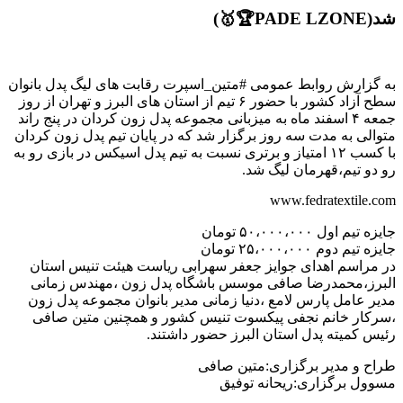
شد(PADE LZONE🏆🥇)
به گزارش روابط عمومی #متین_اسپرت رقابت های لیگ پدل بانوان
سطح آزاد کشور با حضور ۶ تیم از استان های البرز و تهران از روز
جمعه ۴ اسفند ماه به میزبانی مجموعه پدل زون کردان در پنج راند
متوالی به مدت سه روز برگزار شد که در پایان تیم پدل زون کردان
با کسب ۱۲ امتیاز و برتری نسبت به تیم پدل اسیکس در بازی رو به
رو دو تیم،قهرمان لیگ شد.
www.fedratextile.com
جایزه تیم اول ۵۰،۰۰۰،۰۰۰ تومان
جایزه تیم دوم ۲۵،۰۰۰،۰۰۰ تومان
در مراسم اهدای جوایز جعفر سهرابی ریاست هیئت تنیس استان
البرز،محمدرضا صافی موسس باشگاه پدل زون ،مهندس زمانی
مدیر عامل پارس لامع ،دنیا زمانی مدیر بانوان مجموعه پدل زون
،سرکار خانم نجفی پیکسوت تنیس کشور و همچنین متین صافی
رئیس کمیته پدل استان البرز حضور داشتند.
طراح و مدیر برگزاری:متین صافی
مسوول برگزاری:ریحانه توفیق