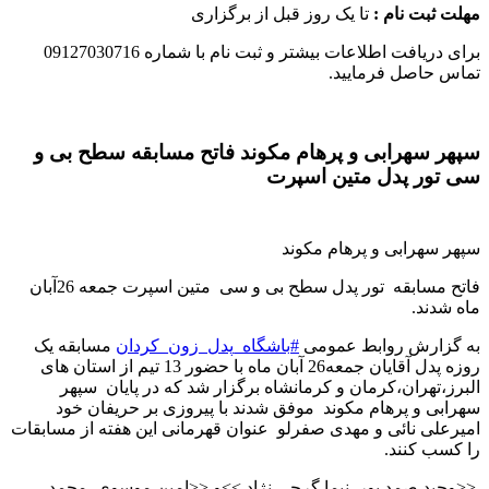
مهلت ثبت نام :
تا یک روز قبل از برگزاری
برای دریافت اطلاعات بیشتر و ثبت نام با شماره 09127030716
تماس حاصل فرمایید.
سپهر سهرابی و پرهام مکوند فاتح مسابقه سطح بی و
سی تور پدل متین اسپرت
سپهر سهرابی و پرهام مکوند
فاتح مسابقه تور پدل سطح بی و سی متین اسپرت جمعه 26آبان
ماه شدند
.
به گزارش روابط عمومی
#
باشگاه_پدل_زون_کردان
مسابقه یک
روزه پدل آقایان جمعه26 آبان ماه با حضور 13 تیم از استان های
البرز،تهران‌،کرمان و کرمانشاه برگزار شد که در پایان سپهر
سهرابی و پرهام مکوند موفق شدند با پیروزی بر حریفان خود
امیرعلی نائی و مهدی صفرلو عنوان قهرمانی این هفته از مسابقات
را کسب کنند
.
>>
وحید صمد پور_نیما گرجی نژاد
<<
و
>>
امین موسوی_محمد