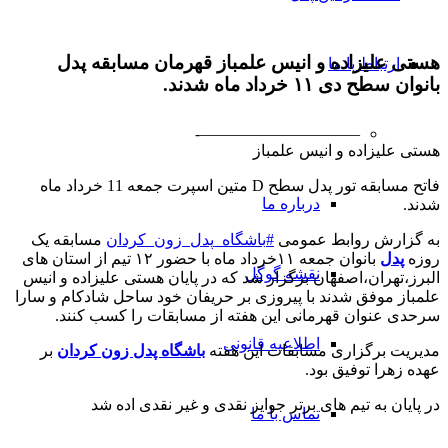
هستی علیزاده و انیس علمباز قهرمان مسابقه پدل
ارتباط با ما
بانوان سطح دی ۱۱ خرداد ماه شدند.
——————————-
هستی علیزاده و انیس علمباز
فاتح مسابقه تور پدل سطح D متین اسپرت جمعه 11 خرداد ماه
درباره ما
شدند
.
به گزارش روابط عمومی
#
باشگاه_پدل_زون_کردان
مسابقه یک
روزه
پدل
بانوان جمعه ۱۱خرداد ماه با حضور ۱۲ تیم از استان های
نقشه گوگل
البرز،تهران‌،اصفهان برگزار شد که در پایان هستی علیزاده و انیس
علمباز موفق شدند با پیروزی بر حریفان خود ساحل شادکام و سارا
سرحدی عنوان قهرمانی این هفته از مسابقات را کسب کنند
.
اطلاعیه قانونی
مدیریت برگزاری مسابقات این هفته
باشگاه پدل زون کردان
بر
عهده زهرا توفیق بود.
در پایان به تیم های برتر جوایز نقدی و غیر نقدی اده شد
تماس با ما