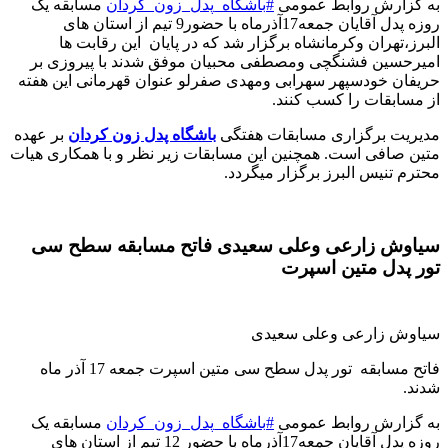
به گزارش روابط عمومی
#
باشگاه_پدل_زون_کردان
مسابقه یک
روزه پدل آقایان جمعه17آذرماه با حضور9 تیم از استان های
البرز،تهران‌ وکرمانشاه برگزار شد که در پایان این رقابت ها
امیرحسین فشنگچی ومصطفی محبیان موفق شدند با پیروزی بر
حریفان خودسپهر سهرابی ومهدی صفرلو عنوان قهرمانی این هفته
از مسابقات را کسب کنند
.
مدیریت برگزاری مسابقات هفتگی
باشگاه پدل زون کردان
بر عهده
متین صافی است. همچنین این مسابقات زیر نظر و با همکاری هیات
محترم تنیس البرز برگزار میگردد
.
سیاوش زارعی وعلی سعیدی فاتح مسابقه سطح سی
تور پدل متین اسپرت
سیاوش زارعی وعلی سعیدی
فاتح مسابقه تور پدل سطح سی متین اسپرت جمعه 17 آذر ماه
شدند
.
به گزارش روابط عمومی
#
باشگاه_پدل_زون_کردان
مسابقه یک
روزه پدل آقایان جمعه17آذرماه با حضور 12 تیم از استان های