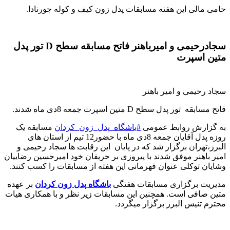
حامی مالی این هفته مسابقات پدل زون کیف و کوله جورنادا
.
سجادرحیمی و امیرباهنر فاتح مسابقه سطح D تور پدل
متین اسپرت
سجاد رحیمی و امیر باهنر
فاتح مسابقه تور پدل سطح D متین اسپرت جمعه 8دی ماه شدند
.
به گزارش روابط عمومی
#
باشگاه_پدل_زون_کردان
مسابقه یک
روزه پدل آقایان جمعه 8دی ماه با حضور12 تیم از استان های
البرز،تهران‌ برگزار شد که در پایان این رقابت ها سجاد رحیمی و
امیر باهنر موفق شدند با پیروزی بر حریفان خود امیرحسین رضاییان
وشایان توکلی عنوان قهرمانی این هفته از مسابقات را کسب کنند
.
مدیریت برگزاری مسابقات هفتگی
باشگاه پدل زون کردان
بر عهده
متین صافی است. همچنین این مسابقات زیر نظر و با همکاری هیات
محترم تنیس البرز برگزار میگردد
.