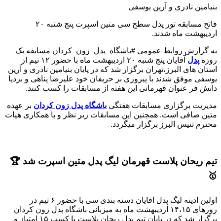
بنیامین نادری و آرین یوسفی
فاتح مسابقه تور پدل سطح سی متین اسپرت پنج شنبه ۲۰
اردیبهشت ماه شدند
.
به گزارش روابط عمومی
#
باشگاه_پدل_زون_کردان
مسابقه یک
روزه
پدل
آقایان پنج شنبه ۲۰ اردیبهشت ماه با حضور ۱۲ تیم از
استان های البرز،تهران‌ برگزار شد که در پایان بنیامین نادری و آرین
یوسفی موفق شدند با پیروزی بر حریفان خود علیرضا پناهی و بردیا
دانش فر عنوان قهرمانی این هفته از مسابقات را کسب کنند
.
مدیریت برگزاری مسابقات هفتگی
باشگاه پدل زون کردان
بر عهده
متین صافی است. همچنین این مسابقات زیر نظر و با همکاری هیات
محترم تنیس البرز برگزار میگردد
.
تیم ریحان پلاست قهرمان لیگ پدل متین اسپرت شد 🏆
🥇
اولین ادینه لیگ پدل اقایان دسته بندی سی با حضور ۶ تیم در
روزهای ۱۴،۱۵ اردیبهشت ماه به میزبانی باشگاه پدل زون کردان
برگزار شد که در پایان تیم پدل ریحان پلاست با کسب ۱۵ امتیاز و