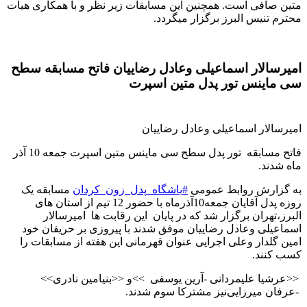
متین صافی است. همچنین این مسابقات زیر نظر و با همکاری هیات
محترم تنیس البرز برگزار میگردد
.
امیرسالار اسماعیلی وعادل رضاییان فاتح مسابقه سطح
سی ماینس تور پدل متین اسپرت
امیرسالار اسماعیلی وعادل رضاییان
فاتح مسابقه تور پدل سطح سی ماینس متین اسپرت جمعه 10 آذر
ماه شدند
.
به گزارش روابط عمومی
#
باشگاه_پدل_زون_کردان
مسابقه یک
روزه پدل آقایان جمعه10آذرماه با حضور 12 تیم از استان های
البرز،تهران‌ برگزار شد که در پایان این رقابت ها امیرسالار
اسماعیلی وعادل رضاییان موفق شدند با پیروزی بر حریفان خود
امین گلدار وعلی اجرایی عنوان قهرمانی این هفته از مسابقات را
کسب کنند
.
>>
عرشیا علیمردانی -آرین یوسفی
<<
و
>>
<<بنیامین نادری
-عرفان میرزایی
نیز مشترکا سوم شدند
.