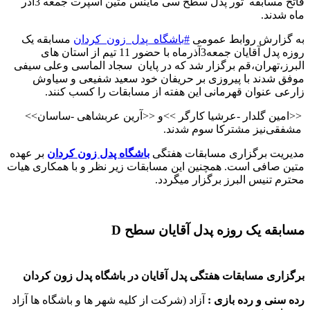
فاتح مسابقه تور پدل سطح سی ماینس متین اسپرت جمعه 3آذر
ماه شدند
.
به گزارش روابط عمومی
#
باشگاه_پدل_زون_کردان
مسابقه یک
روزه پدل آقایان جمعه3آذرماه با حضور 11 تیم از استان های
البرز،تهران‌،قم برگزار شد که در پایان سجاد الماسی وعلی سیفی
موفق شدند با پیروزی بر حریفان خود سعید شفیعی و سیاوش
زارعی عنوان قهرمانی این هفته از مسابقات را کسب کنند
.
>>
امین گلدار -عرشیا کارگر
<<
و
>>
<<آرین عربشاهی -ساسان
مشفقی
نیز مشترکا سوم شدند
.
مدیریت برگزاری مسابقات هفتگی
باشگاه پدل زون کردان
بر عهده
متین صافی است. همچنین این مسابقات زیر نظر و با همکاری هیات
محترم تنیس البرز برگزار میگردد
.
مسابقه یک روزه پدل آقایان سطح D
برگزاری مسابقات هفتگی پدل آقایان در باشگاه پدل زون کردان
رده سنی و رده بازی :
آزاد (شرکت از کلیه شهر ها و باشگاه ها آزاد