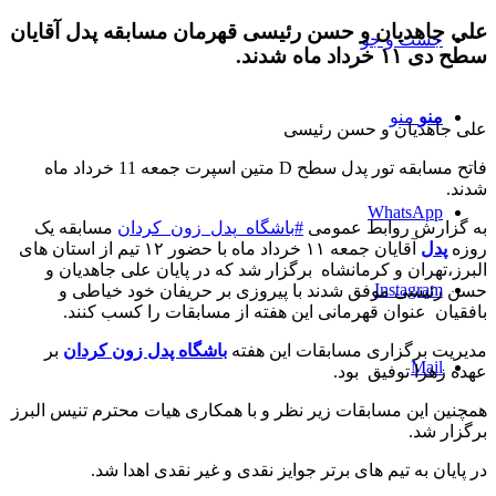
علی جاهدیان و حسن رئیسی قهرمان مسابقه پدل آقایان
جست و جو
سطح دی ۱۱ خرداد ماه شدند.
منو
منو
علی جاهدیان و حسن رئیسی
فاتح مسابقه تور پدل سطح D متین اسپرت جمعه 11 خرداد ماه
شدند
.
WhatsApp
به گزارش روابط عمومی
#
باشگاه_پدل_زون_کردان
مسابقه یک
روزه
پدل
آقایان جمعه ۱۱ خرداد ماه با حضور ۱۲ تیم از استان های
البرز،تهران‌ و کرمانشاه برگزار شد که در پایان علی جاهدیان و
Instagram
حسن رئیسی موفق شدند با پیروزی بر حریفان خود خیاطی و
بافقیان عنوان قهرمانی این هفته از مسابقات را کسب کنند
.
مدیریت برگزاری مسابقات این هفته
باشگاه پدل زون کردان
بر
Mail
عهده زهرا توفیق بود.
همچنین این مسابقات زیر نظر و با همکاری هیات محترم تنیس البرز
برگزار شد
.
در پایان به تیم های برتر جوایز نقدی و غیر نقدی اهدا شد.