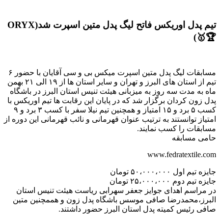
تیم پدل اوریکس فاتح لیگ پدل متین اسپرت شد(ORYX
🏆🥇)
مسابقات لیگ پدل متین اسپرت میکس بی و سی آقایان با حضور ۶
تیم از استان های البرز و تهران و سایر استان ها از ۱۹ الی ۲۱ بهمن
ماه به مدت سه روز به میزبانی هیئت تنیس استان البرز در باشگاه
پدل زون کردان برگزار شد که در پایان این رقابت ها تیم اوریکس با
کسب ۵ برد و ۱۵ امتیاز و همچنین تیم نیلا سفر با کسب ۳ برد و ۹
امتیاز توانستند به ترتیب عنوان قهرمانی و نائب قهرمانی این دوره از
مسابقات را کسب نمایند.
حامی مسابقه
www.fedratextile.com
جایزه تیم اول ۵۰،۰۰۰،۰۰۰ تومان
جایزه تیم دوم ۲۵،۰۰۰،۰۰۰ تومان
در مراسم اهدای جوایز جعفر سهرابی ریاست هیئت تنیس استان
البرز،محمدرضا صافی موسس باشگاه پدل زون و هممچنین متین
صافی رئیس کمیته پدل استان البرز حضور داشتند.