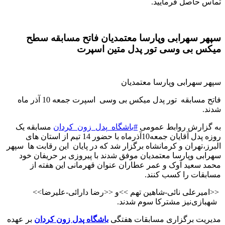
تماس حاصل فرمایید.
سپهر سهرابی وپارسا معتمدیان فاتح مسابقه سطح
میکس بی وسی تور پدل متین اسپرت
سپهر سهرابی وپارسا معتمدیان
فاتح مسابقه تور پدل میکس بی وسی اسپرت جمعه 10 آذر ماه
شدند
.
به گزارش روابط عمومی
#
باشگاه_پدل_زون_کردان
مسابقه یک
روزه پدل آقایان جمعه10آذرماه با حضور 14 تیم از استان های
البرز،تهران‌ و کرمانشاه برگزار شد که در پایان این رقابت ها سپهر
سهرابی وپارسا معتمدیان موفق شدند با پیروزی بر حریفان خود
محمد سعید آوک و عمر عطاران عنوان قهرمانی این هفته از
مسابقات را کسب کنند
.
>>
امیرعلی نائی-شاهین تهم
<<
و
>>
<<رضا دارائی-علیرضا
شهبازی
نیز مشترکا سوم شدند
.
مدیریت برگزاری مسابقات هفتگی
باشگاه پدل زون کردان
بر عهده