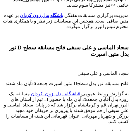
خاتمی
<<
نیز مشترکا سوم شدند
.
مدیریت برگزاری مسابقات هفتگی
باشگاه پدل زون کردان
بر عهده
متین صافی است. همچنین این مسابقات زیر نظر و با همکاری هیات
محترم تنیس البرز برگزار میگردد
.
سجاد الماسی و علی سیفی فاتح مسابقه سطح D تور
پدل متین اسپرت
سجاد الماسی و علی سیفی
فاتح مسابقه تور پدل سطحD متین اسپرت جمعه 26آبان ماه شدند
.
به گزارش روابط عمومی
#
باشگاه_پدل_زون_کردان
مسابقه یک
روزه پدل آقایان جمعه26 آبان ماه با حضور 11 تیم از استان های
البرز،تهران‌،قم و کرمانشاه برگزار شد که در پایان سجاد الماسی و
علی سیفی از قم موفق شدند با پیروزی بر حریفان خود مجید
برزگر و شهریار مهربانی عنوان قهرمانی این هفته از مسابقات را
کسب کنند
.